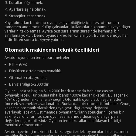
Kuralları öğrenmek.
Ayarlara aşina olmak.
Stratejileri test etmek.
Kayıt olmadan bir demo oyunu ekleyebildiğiniz için, test oturumları
tamamen anonimdir. Kulüp çalışanları, kullanıcıların konumunu veya diğer
verilerini takip etmez. Ayrıca test sürelerinin süresinde herhangi bir
sınırlama yoktur. Demo oyunda krediler kullanılıyor. Bunlar, demoyu her
indirdikten sonra bakiyeye yatırılır.
Otomatik makinenin teknik özellikleri
Aviator oyununun temel parametreleri:
RTP - 97%;
Düşükten ortalamaya oynaklık;
Otomatik rotasyonlar;
Bahis aralığı 5-2000'dir.
Oyuncu, sektör başına 5 ila 2000 kredi arasında bahis ve casino
oynayabilecek. Tur başına nihai bahis 4000'e kadar çıkabilir. Bu seçenek
"-/+" düğmelerini kullanarak seçilir. Otomatik oyunu etkinleştirmeden
önce ek seçenekler ayarlanabilir. Bunlardan biri otomatik önbellek. Oyun,
kazancın otomatik olarak dengeye çevrildiği katsayı değerini
ayarlayabilecektir. Üst menüde oynanan turların sonuçlarını içeren bir
sekme vardır. Tarihte, son oyun seanslarında düşmüş olan çarpan
değerlerini görebilirsiniz. Oyunun temel kurallarını açıklayan bir bilgi
menüsü de mevcuttur.
Aviator çevrimiçi makinesi farklı kategorilerdeki oyuncuları bile arasında
popülerdir. Yeni başlayanlar bu yuvayı seçerler çünkü basit kurallara ve