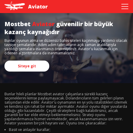
Mostbet
Aviator
güvenilir bir büyük
kazanç kaynağıdır
Bunlar oyunun atma ve düzensiz bahis siteleri kaçınmaya yardımcı olacak
tavsiye şemalarıdır. Adım adım talimatların açık zaman aralıklarıyla
yazıldığı şemalara inanmanızı önermiyoruz. Aviator'u kazanmak için
ödenen algoritmalara da inanmamalısınız.
Siteye git
Bunlar hileli planlar Mostbet aviator çalışanlara sürekli kazanç
seçeneklerini kimse paylaşmayacak. Dolandırıcıların tüm gelirleri planın
satışından elde edilir. Aviator'u oynamanın en iyi yolu istatistikleri izlemek
ve kendiniz için rahat bir miktar ayırmaktır. Aviator oyunu diğer yuvalarda
olduğu gibi kazanılabilir. Çeşitli stratejilere bağlı kalabilirsiniz, ancak
garantili bir kar elde etmeyi beklememelisiniz. Strateji oyunu
yapılandırmanıza hizmet vermektedir, ancak kazanmamanıza izin verir.
Aviator yuvasının birçok hayranı var. Oyunu öne çıkaracaklar:
Basit ve anlaşılır kurallar;